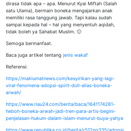
dirasa tidak apa – apa. Menurut Kyai Miftah (Salah
satu Ulama), bermain boneka mengajarkan anak
memiliki rasa tanggung jawab. Tapi kalau sudah
sampai kepada hal – hal yang menyentuh aqidah,
tidak boleh ya Sahabat Muslim. 🙂
Semoga bermanfaat.
Baca juga artikel tentang
jenis wakaf
Referensi:
https://maklumatnews.com/kesyirikan-yang-lagi-
viral-fenomena-adopsi-spirit-doll-alias-boneka-
arwah/
https://www.riau24.com/berita/baca/1641174281-
heboh-boneka-arwah-jadi-tren-para-artis-begini-
penjelasan-hukum-dalam-islam-menurut-buya-yahya
https://www.republika.co.id/berita/r512nq335/adopsi