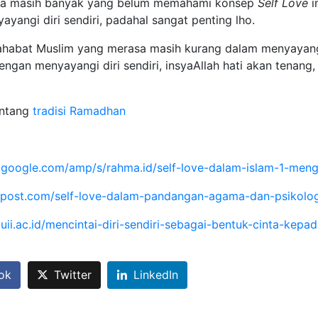
ya masih banyak yang belum memahami konsep
Self Love
i
yangi diri sendiri, padahal sangat penting lho.
ahabat Muslim yang merasa masih kurang dalam menyayangi di
engan menyayangi diri sendiri, insyaAllah hati akan tenan
entang
tradisi Ramadhan
.google.com/amp/s/rahma.id/self-love-dalam-islam-1-meng
nalpost.com/self-love-dalam-pandangan-agama-dan-psikolo
uii.ac.id/mencintai-diri-sendiri-sebagai-bentuk-cinta-kepad
ok
Twitter
LinkedIn