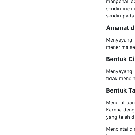
mengenal leb
sendiri memil
sendiri pad
Amanat d
Menyayangi d
menerima se
Bentuk C
Menyayangi d
tidak mencin
Bentuk T
Menurut pan
Karena denga
yang telah d
Mencintai di