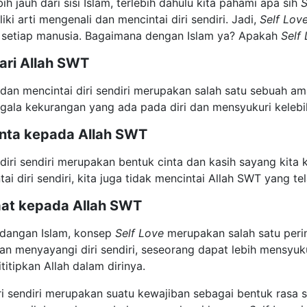
ih jauh dari sisi Islam, terlebih dahulu kita pahami apa sih
S
iki arti mengenali dan mencintai diri sendiri. Jadi,
Self Lov
a setiap manusia. Bagaimana dengan Islam ya? Apakah
Self 
ari Allah SWT
an mencintai diri sendiri merupakan salah satu sebuah ama
gala kekurangan yang ada pada diri dan mensyukuri kelebi
inta kepada Allah SWT
iri sendiri merupakan bentuk cinta dan kasih sayang kita 
tai diri sendiri, kita juga tidak mencintai Allah SWT yang te
aat kepada Allah SWT
dangan Islam, konsep
Self Love
merupakan salah satu perin
n menyayangi diri sendiri, seseorang dapat lebih mensyuk
ititipkan Allah dalam dirinya.
ri sendiri merupakan suatu kewajiban sebagai bentuk rasa