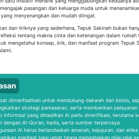
lah satu inisiatif menarik yang menggabungkan keduanya a
g mengajak pasangan dan keluarga muda untuk menanamk
 yang menyenangkan dan mudah diingat.
kan dan liriknya yang sederhana, Tepuk Sakinah bukan han
 refleksi tentang makna cinta dan ketenangan dalam rumah
untuk mengetahui konsep, lirik, dan manfaat program Tepuk
slami.
asan
pat dimanfaatkan untuk mendukung dakwah dan bisnis, sep
gkatkan strategi pemasaran, serta memberikan pelayanan p
p informasi yang dihasilkan AI perlu diverifikasi, terutama
i dengan Al-Qur’an, hadis, serta sumber terpercaya.
unaan AI harus berlandaskan amanah, kejujuran, dan etika 
rikan manfaat bagi umat tanpa mengabaikan nilai-nilai sya