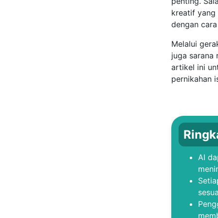
penting. Sa
kreatif yan
dengan cara
Melalui gera
juga sarana
artikel ini 
pernikahan i
Ringk
AI da
menin
Setia
sesua
Pengg
membe