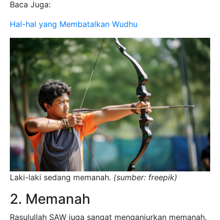
Baca Juga:
Hal-hal yang Membatalkan Wudhu
Laki-laki sedang memanah.
(sumber: freepik)
2. Memanah
Rasulullah SAW juga sangat menganjurkan memanah.