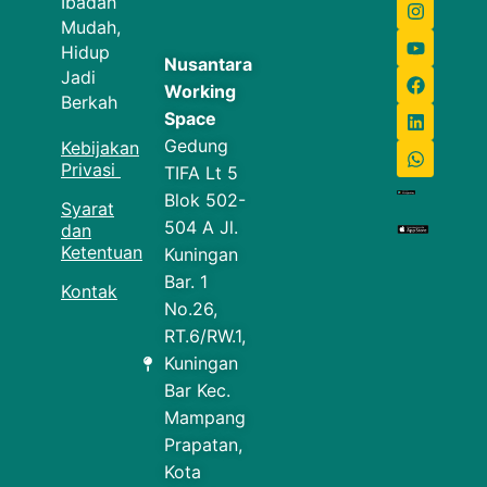
Ibadah
Mudah,
Hidup
Nusantara
Jadi
Working
Berkah
Space
Gedung
Kebijakan
Privasi
TIFA Lt 5
Blok 502-
Syarat
504 A Jl.
dan
Ketentuan
Kuningan
Bar. 1
Kontak
No.26,
RT.6/RW.1,
Kuningan
Bar Kec.
Mampang
Prapatan,
Kota