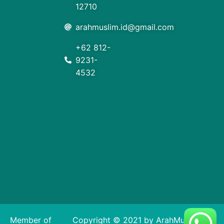
12710
arahmuslim.id@gmail.com
+62 812-
9231-
4532
Member of
Copyright © 2021 by ArahMuslim. All