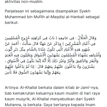
aktivitas non-muslim.
Penjelasan ini sebagaimana disampaikan Syekh
Muhammad bin Muflih al-Maqdisi al-Hanbali sebagai
berikut:
وَقَالَ الْخَلَّالُ : فِي جَامِعِهِ ( بَابٌ فِي كَرَاهِيَةِ خُرُوجِ الْمُسْلِمِينَ
فِي أَعْيَادِ الْمُشْرِكِينَ ) وَذَكَرَ عَنْ مُهَنَّا قَالَ سَأَلْتُ : أَحْمَدَ عَنْ
شُهُودِ هَذِهِ الْأَعْيَادِ الَّتِي تَكُونُ عِنْدَنَا بِالشَّامِ مِثْلَ دَيْرِ أَيُّوبَ
وَأَشْبَاهِهِ يَشْهَدُهُ الْمُسْلِمُونَ يَشْهَدُونَ الْأَسْوَاقَ وَيَجْلِبُونَ فِيهِ الْغَنَمَ
وَالْبَقَرَ وَالدَّقِيقَ وَالْبُرَّ وَغَيْرَ ذَلِكَ إلَّا أَنَّهُ إنَّمَا يَكُونُ فِي الْأَسْوَاقِ ،
يَشْتَرُونَ وَلَا يَدْخُلُونَ عَلَيْهِمْ بِيَعَهُمْ قَالَ : إذَا لَمْ يَدْخُلُوا عَلَيْهِمْ
بِيَعَهُمْ وَإِنَّمَا يَشْهَدُونَ السُّوقَ فَلَا بَأْسَ
Artinya: Al-Khallal berkata dalam kitab al-Jami’-nya,
bab kemakruhan keluarnya kaum muslim di hari raya
kaum musyrik, Al-Khallal menyebutkan dari Syekh
Muhanna, ia berkata: Saya bertanya kepada Imam