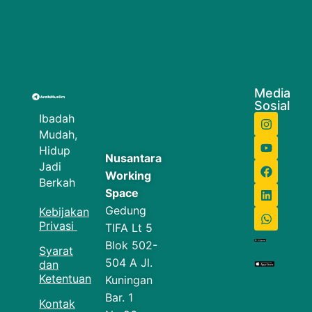
Media
Sosial
Ibadah
Mudah,
Hidup
Nusantara
Jadi
Working
Berkah
Space
Gedung
Kebijakan
Privasi
TIFA Lt 5
Blok 502-
Syarat
504 A Jl.
dan
Ketentuan
Kuningan
Bar. 1
Kontak