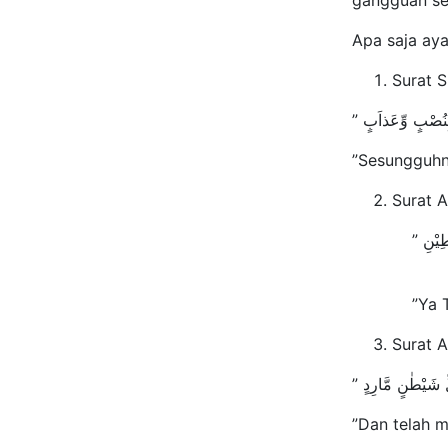
gangguan se
Apa saja aya
Surat 
”Sesungguhn
Surat A
”Ya Tuhanku
Surat A
”Dan telah m