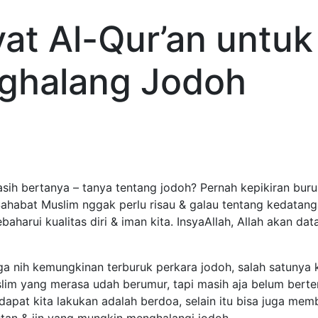
at Al-Qur’an untuk 
ghalang Jodoh
sih bertanya – tanya tentang jodoh? Pernah kepikiran bur
ahabat Muslim nggak perlu risau & galau tentang kedatang
aharui kualitas diri & iman kita. InsyaAllah, Allah akan d
uga nih kemungkinan terburuk perkara jodoh, salah satunya ke
im yang merasa udah berumur, tapi masih aja belum bertemu
 dapat kita lakukan adalah berdoa, selain itu bisa juga me