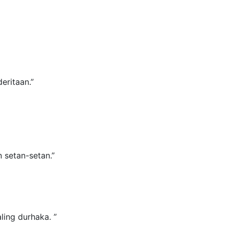
eritaan.”
setan-setan.”
ling durhaka. ”