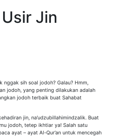
Usir Jin
uk nggak sih soal jodoh? Galau? Hmm,
an jodoh, yang penting dilakukan adalah
atangkan jodoh terbaik buat Sahabat
hadiran jin, na’udzubillahimindzalik. Buat
 jodoh, tetep ikhtiar ya! Salah satu
mbaca ayat – ayat Al-Qur’an untuk mencegah