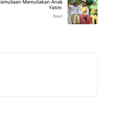
Kemuliaan Memuliakan Anak
Yatim
Next