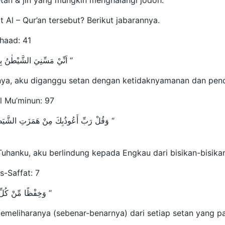
tan & jin yang mungkin menghalangi jodoh.
t Al – Qur’an tersebut? Berikut jabarannya.
Shaad: 41
” اَنِّيْ مَسِّنِيَ الشَّيْطٰنُ بِنُصْبٍ وِّعَذاَبٍ “
ya, aku diganggu setan dengan ketidaknyamanan dan pend
l Mu’minun: 97
” وَقُلْ رَبِّ أَعُوذُبِكَ مِنْ هَمَزَتِ الشَّيَطِيْنِ “
, aku berlindung kepada Engkau dari bisikan-bisikan 
s-Saffat: 7
” وَخِفْظًا مِّنْ كُلِّ شَيْطٰنٍ مَّارِدٍ “
emeliharanya (sebenar-benarnya) dari setiap setan yang pa