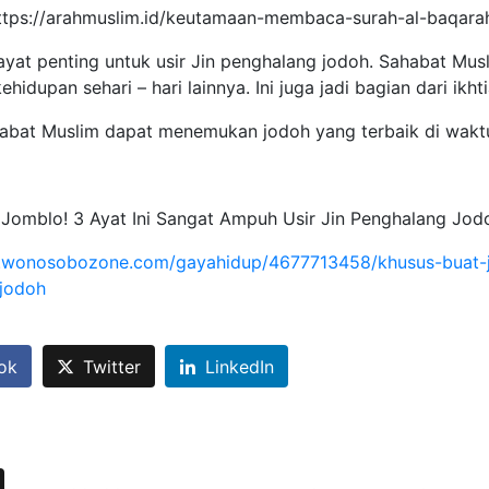
https://arahmuslim.id/keutamaan-membaca-surah-al-baqara
a ayat penting untuk usir Jin penghalang jodoh. Sahabat Musl
ehidupan sehari – hari lainnya. Ini juga jadi bagian dari ikh
bat Muslim dapat menemukan jodoh yang terbaik di waktu 
 Jomblo! 3 Ayat Ini Sangat Ampuh Usir Jin Penghalang Jod
.wonosobozone.com/gayahidup/4677713458/khusus-buat-jo
jodoh
ok
Twitter
LinkedIn