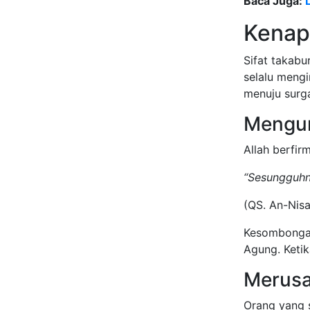
Baca Juga:
Kenap
Sifat takabu
selalu meng
menuju surga
Mengun
Allah berfir
“Sesungguhn
(QS. An-Nisa
Kesombongan 
Agung. Ketik
Merusa
Orang yang 