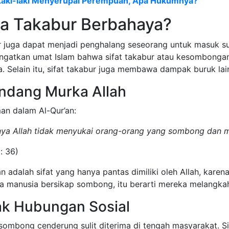
Laki-laki Menyerupai Perempuan, Apa Hukumnya?
a Takabur Berbahaya?
r juga dapat menjadi penghalang seseorang untuk masuk su
ingatkan umat Islam bahwa sifat takabur atau kesombongan
. Selain itu, sifat takabur juga membawa dampak buruk lain
dang Murka Allah
man dalam Al-Qur’an:
ya Allah tidak menyukai orang-orang yang sombong dan m
: 36)
adalah sifat yang hanya pantas dimiliki oleh Allah, karen
a manusia bersikap sombong, itu berarti mereka melangkah
k Hubungan Sosial
sombong cenderung sulit diterima di tengah masyarakat. 