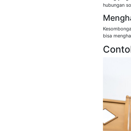
hubungan so
Mengha
Kesombongan 
bisa menghal
Conto