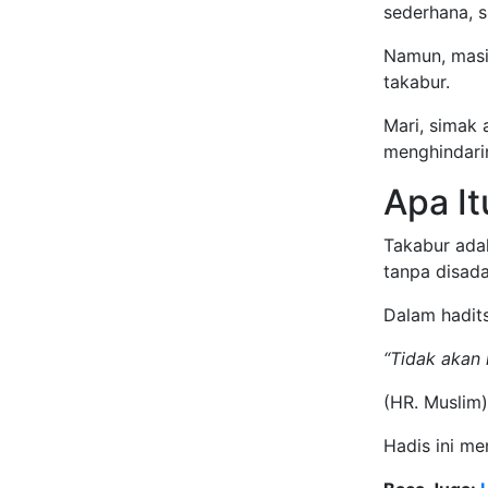
sederhana, 
Namun, masi
takabur.
Mari, simak 
menghindari
Apa I
Takabur adala
tanpa disada
Dalam hadits
“Tidak akan
(HR. Muslim)
Hadis ini me