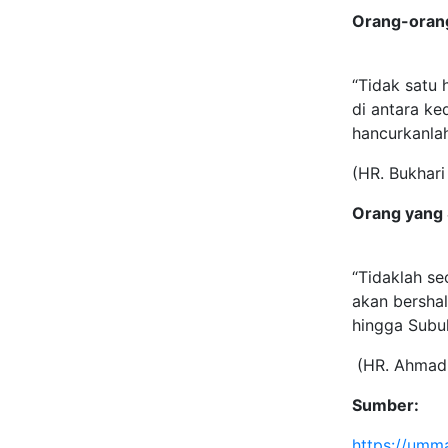
Orang-orang
“Tidak satu 
di antara ke
hancurkanlah
(HR. Bukhari
Orang yang
“Tidaklah s
akan bersha
hingga Subuh
(HR. Ahmad d
Sumber:
https://umm