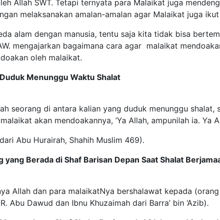
leh Allah SWT. Tetapi ternyata para Malaikat juga menden
ngan melaksanakan amalan-amalan agar Malaikat juga ikut
da alam dengan manusia, tentu saja kita tidak bisa berte
AW. mengajarkan bagaimana cara agar malaikat mendoakan k
doakan oleh malaikat.
 Duduk Menunggu Waktu Shalat
lah seorang di antara kalian yang duduk menunggu shalat, 
 malaikat akan mendoakannya, ‘Ya Allah, ampunilah ia. Ya All
dari Abu Hurairah, Shahih Muslim 469).
 yang Berada di Shaf Barisan Depan Saat Shalat Berjama
ya Allah dan para malaikatNya bershalawat kepada (orang
R. Abu Dawud dan Ibnu Khuzaimah dari Barra’ bin ‘Azib).