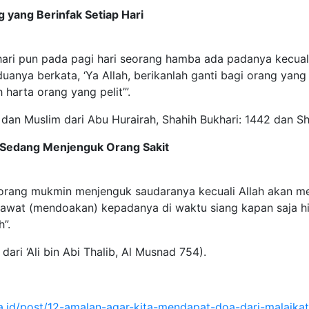
 yang Berinfak Setiap Hari
hari pun pada pagi hari seorang hamba ada padanya kecuali
duanya berkata, ‘Ya Allah, berikanlah ganti bagi orang yang b
 harta orang yang pelit’”.
 dan Muslim dari Abu Hurairah, Shahih Bukhari: 1442 dan Sh
 Sedang Menjenguk Orang Sakit
eorang mukmin menjenguk saudaranya kecuali Allah akan me
lawat (mendoakan) kepadanya di waktu siang kapan saja h
”.
ari ‘Ali bin Abi Thalib, Al Musnad 754).
a.id/post/12-amalan-agar-kita-mendapat-doa-dari-malaika