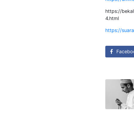
https://bek
4.html
https://suar
Facebo