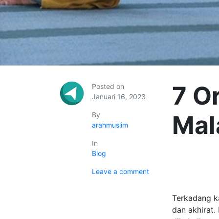
7 O
Posted on
Januari 16, 2023
By
Mal
arahmuslim
In
Blog
Leave a comment
Terkadang ka
dan akhirat.