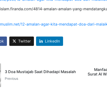
alislam.firanda.com/4814-amalan-amalan-yang-mendatangk
amuslim.net/12-amalan-agar-kita-mendapat-doa-dari-malaik
ok
Twitter
LinkedIn
Manfa
3 Doa Mustajab Saat Dihadapi Masalah
Surat Al W
Previous