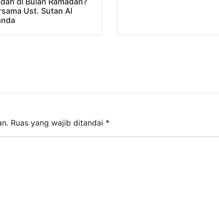
adah di Bulan Ramadan?
rsama Ust. Sutan Al
nda
an.
Ruas yang wajib ditandai
*