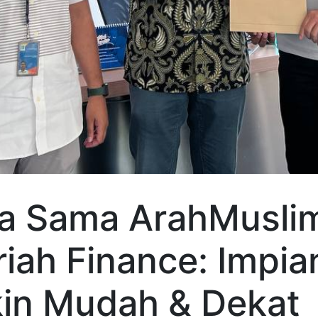
ja Sama ArahMusli
riah Finance: Impi
in Mudah & Dekat