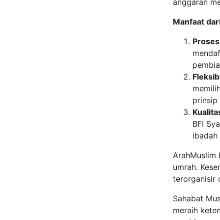
anggaran me
Manfaat dari
Proses
mendaft
pembia
Fleksi
memili
prinsip
Kualit
BFI Sy
ibadah
ArahMuslim 
umrah. Kesem
terorganisir
Sahabat Mus
meraih kete