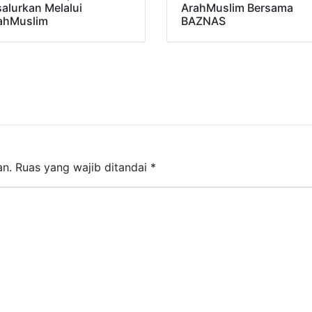
salurkan Melalui
ArahMuslim Bersama
ahMuslim
BAZNAS
an.
Ruas yang wajib ditandai
*