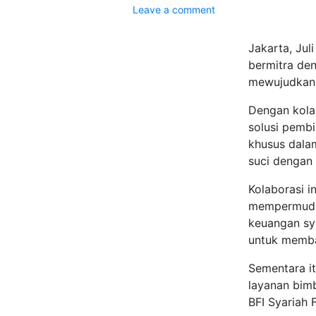
Leave a comment
Jakarta, Ju
bermitra de
mewujudkan 
Dengan kola
solusi pembi
khusus dalam
suci dengan
Kolaborasi i
mempermudah
keuangan sy
untuk membay
Sementara i
layanan bim
BFI Syariah