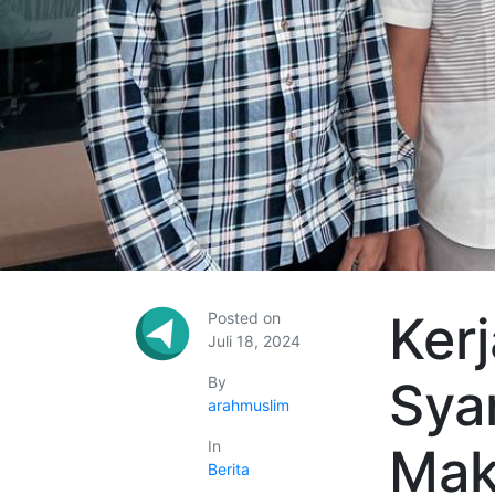
Ker
Posted on
Juli 18, 2024
By
Sya
arahmuslim
In
Mak
Berita